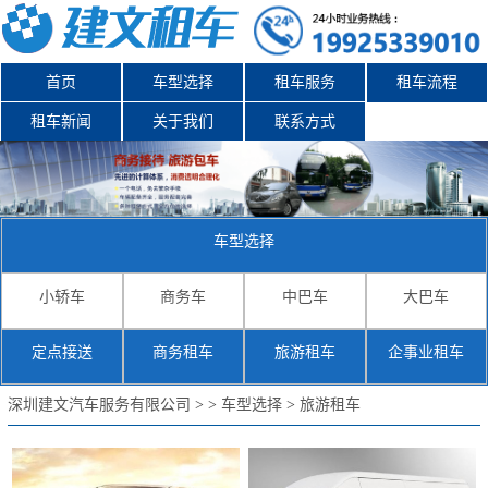
首页
车型选择
租车服务
租车流程
租车新闻
关于我们
联系方式
车型选择
小轿车
商务车
中巴车
大巴车
深圳旅游租车（商务车7座）
深圳旅游租车（小巴17-18
定点接送
商务租车
旅游租车
企事业租车
座）
查看详情
查看详情
深圳建文汽车服务有限公司
>
>
车型选择
>
旅游租车