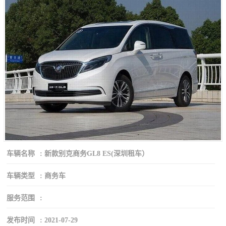
车辆名称
:
新款别克商务GL8 ES(深圳租车）
车辆类型
:
商务车
服务范围
:
发布时间
:
2021-07-29