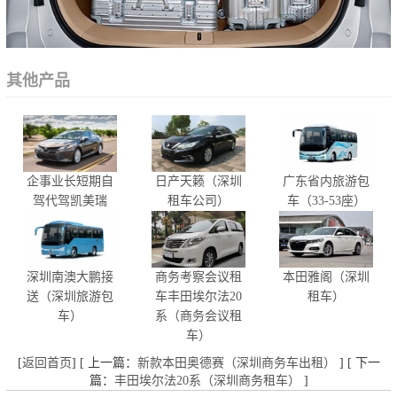
其他产品
企事业长短期自
日产天籁（深圳
广东省内旅游包
驾代驾凯美瑞
租车公司）
车（33-53座）
深圳南澳大鹏接
商务考察会议租
本田雅阁（深圳
送（深圳旅游包
车丰田埃尔法20
租车）
车）
系（商务会议租
车）
[
返回首页
] [ 上一篇：
新款本田奥德赛（深圳商务车出租）
] [ 下一
篇：
丰田埃尔法20系（深圳商务租车）
]